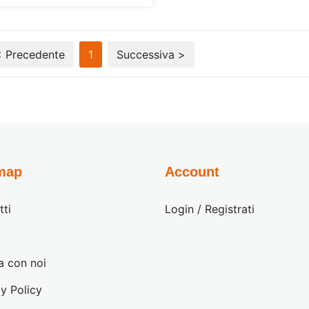
< Precedente
1
Successiva >
map
Account
tti
Login / Registrati
a con noi
y Policy