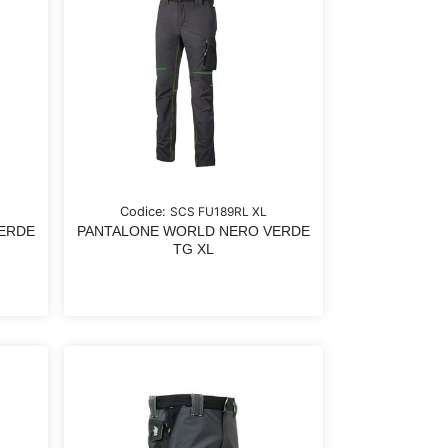
Codice:
SCS FU189RL XL
ERDE
PANTALONE WORLD NERO VERDE
TG XL