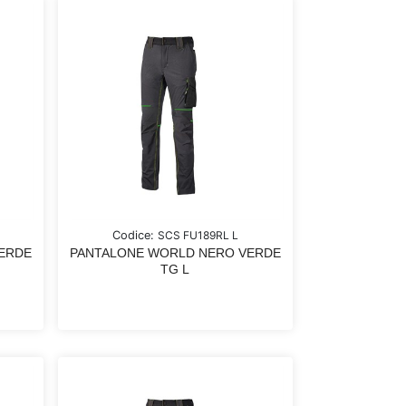
Codice:
SCS FU189RL L
ERDE
PANTALONE WORLD NERO VERDE
TG L